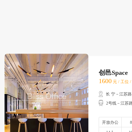
创邑Spac
1600
元 / 工位 
长 宁－江苏路
2号线－江苏路
开放办公