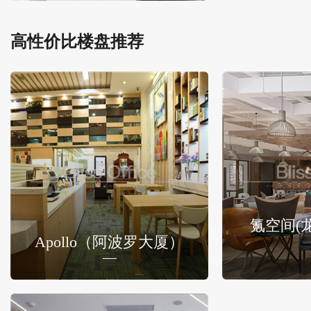
高性价比楼盘推荐
氪空间(
Apollo（阿波罗大厦）