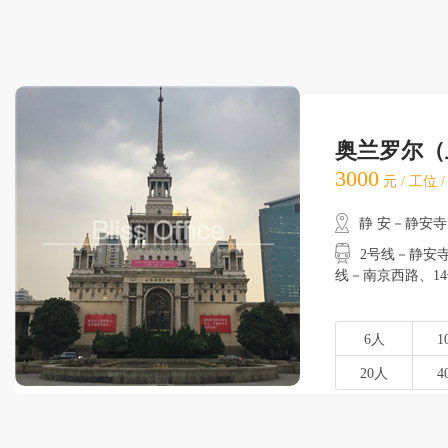
奥兰罗尔（
3000
元 / 工位 
静 安－静安寺
2号线－静安寺
线－南京西路
6人
1
20人
4