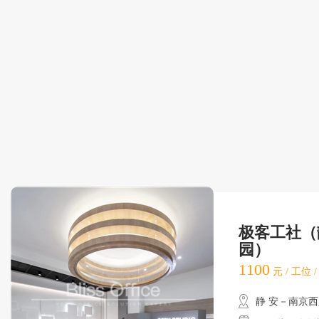
极客工社（
园）
1100
元 / 工位 
静 安－南京