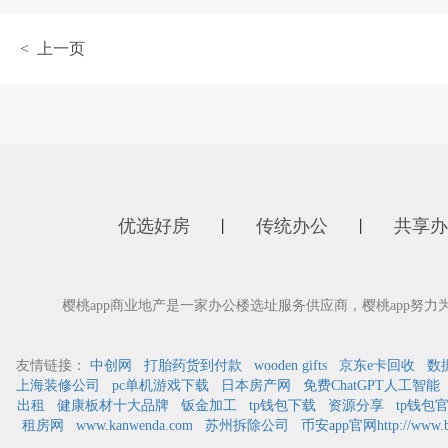
< 上一页
优选好房
传统办公
共享办
丨
丨
樱桃app商业地产是一家办公楼选址服务供应商，樱桃app努
友情链接：
中创网
打胎药货到付款
wooden gifts
京东e卡回收
数
上海装修公司
pc单机游戏下载
日本房产网
免费ChatGPT人工智能
出租
健康板材十大品牌
钣金加工
tp钱包下载
资源分享
tp钱包
租房网
www.kanwenda.com
苏州拆除公司
币安app官网http://www.bi