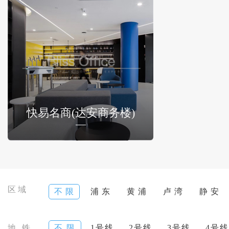
快易名商(达安商务楼)
区域
不 限
浦 东
黄 浦
卢 湾
静 安
地 铁
不 限
1号线
2号线
3号线
4号线