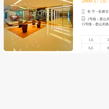
2800
元 / 工位 
长 宁－虹桥
2号线－娄山关路
15号线－娄山关路
1人
6人