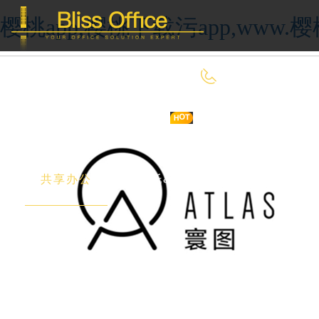
樱桃app,樱桃下载污app,ww
400-8090-660
首 页
优选好房
传统办公
共享办公
委托&投放