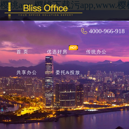
樱桃app,樱桃下载污app,ww
4000-966-918
首 页
优选好房
传统办公
共享办公
委托&投放