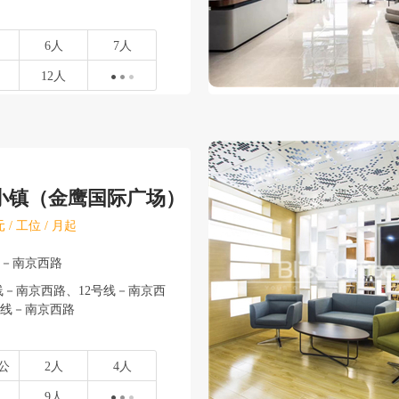
6人
7人
12人
小镇（金鹰国际广场）
 / 工位 / 月起
安－南京西路
线－南京西路、12号线－南京西
13号线－南京西路
公
2人
4人
9人