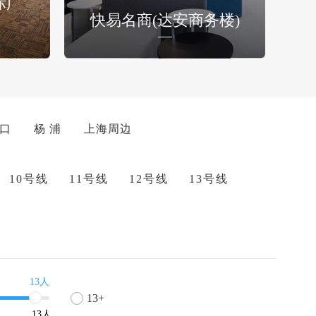
际广
快易名商(达安商务楼)
 口
杨 浦
上海周边
10号线
11号线
12号线
13号线
13人
13+
13
人