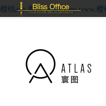
樱桃app,樱桃下载污app,ww