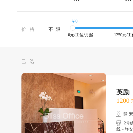
￥0
价 格
不 限
0
元/工位/月起
1250
元/工
已 选
英励
1200
元
静 
2号线
线－静安