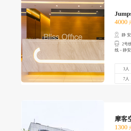
Jump
4000
元
静 
2号线
线－静安
3人
7人
摩客
1300
元