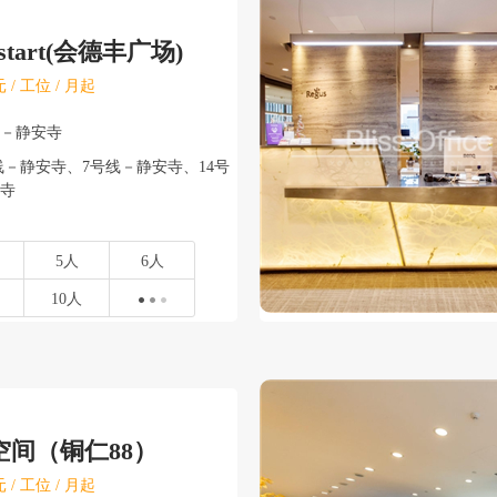
start(会德丰广场)
 / 工位 / 月起
安－静安寺
－静安寺、7号线－静安寺、14号
寺
5人
6人
10人
空间（铜仁88）
 / 工位 / 月起