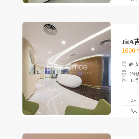
Jit
1600
元
静 
2号线
路
2人
6人