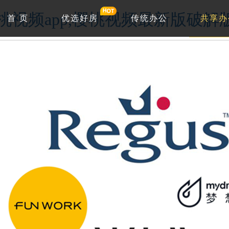
w.樱桃视频app,樱桃视频最新版破
首 页
优选好房
传统办公
共享办