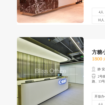
4人
10人
方糖
1800
元
静 
2号
路、
开放办
6人