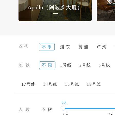
氪
Apollo（阿波罗大厦）
区域
不 限
浦 东
黄 浦
卢 湾
地 铁
不 限
1号线
2号线
3号线
17号线
14号线
15号线
18号线
0人
人 数
不 限
0
人
3
人