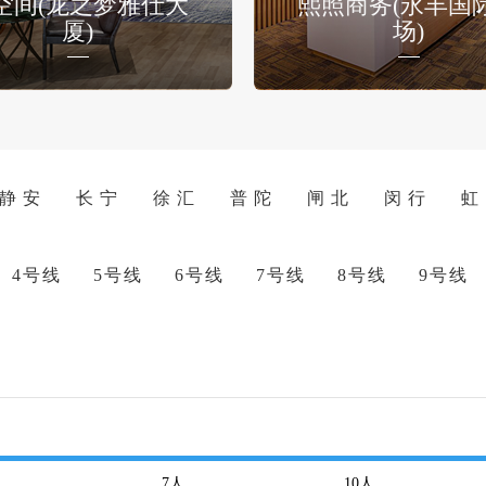
空间(龙之梦雅仕大
熙照商务(永丰国
厦)
场)
静 安
长 宁
徐 汇
普 陀
闸 北
闵 行
虹
4号线
5号线
6号线
7号线
8号线
9号线
7
人
10
人