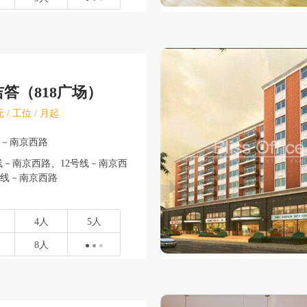
A吉答（818广场）
 / 工位 / 月起
安－南京西路
－南京西路、12号线－南京西
、13号线－南京西路
4人
5人
8人