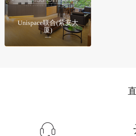
Unispace联合(紫安大
厦)