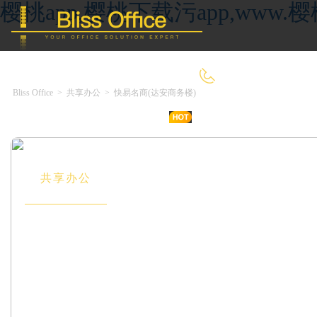
樱桃app,樱桃下载污app,ww
4000-966-918
Bliss Office
>
共享办公
>
快易名商(达安商务楼)
首 页
优选好房
传统办公
共享办公
委托&投放