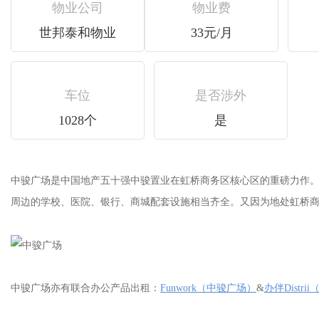
物业公司
物业费
世邦泰和物业
33元/月
车位
是否涉外
1028个
是
中骏广场是中国地产五十强中骏置业在虹桥商务区核心区的重磅力作。项目景观
周边的学校、医院、银行、商城配套设施相当齐全。又因为地处虹桥
中骏广场亦有联合办公产品出租：
Funwork（中骏广场）
&
办伴Distr