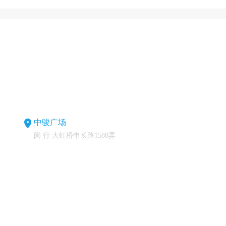
中骏广场
闵 行 大虹桥申长路1588弄