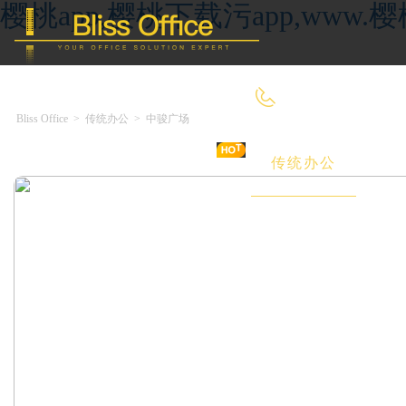
樱桃app,樱桃下载污app,ww
4000-966-918
Bliss Office
>
传统办公
>
中骏广场
首 页
优选好房
传统办公
共享办公
委托&投放