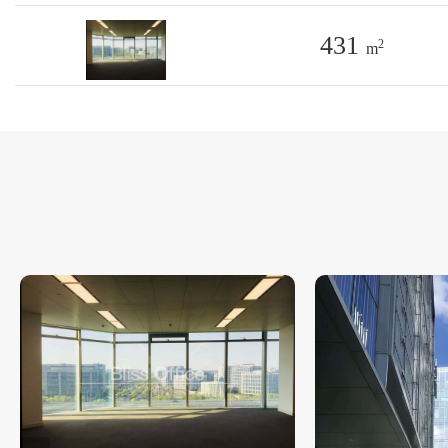
431
2
m