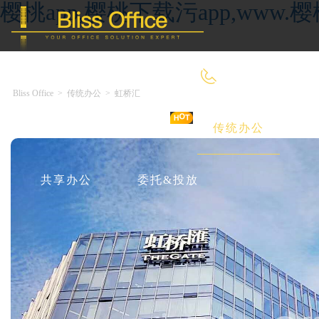
樱桃app,樱桃下载污app,ww
4000-966-918
Bliss Office
>
传统办公
>
虹桥汇
首 页
优选好房
传统办公
共享办公
委托&投放