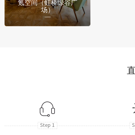
氪空间（虹桥绿谷广
场）