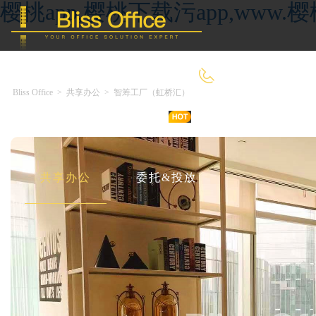
樱桃app,樱桃下载污app,ww
4000-966-918
Bliss Office
>
共享办公
>
智筹工厂（虹桥汇）
首 页
优选好房
传统办公
共享办公
委托&投放