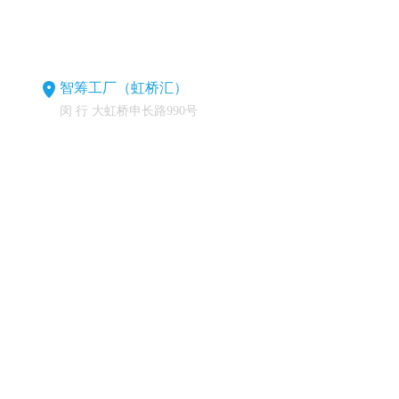
智筹工厂（虹桥汇）
闵 行 大虹桥申长路990号