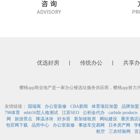
优选好房
传统办公
共享办
丨
丨
樱桃app商业地产是一家办公楼选址服务供应商，樱桃app努
友情链接：
国瑞寓
办公室装修
CBA新闻
体育项目加盟
品牌加盟
798体育
mbti16型人格测试
江苏SEO
公积金代办
carbide products
网
旅游景点
降温冰块
好乡居
新加坡租房
网站建设
重庆酒店
包官网下载
品所中心
办公室装修
事故车交易网
日本房产网
学
航空
三农经验网
宜