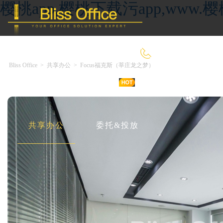
樱桃app,樱桃下载污app,ww
4000-966-918
Bliss Office
>
共享办公
>
Focus福克斯（莘庄龙之梦）
首 页
优选好房
传统办公
共享办公
委托&投放