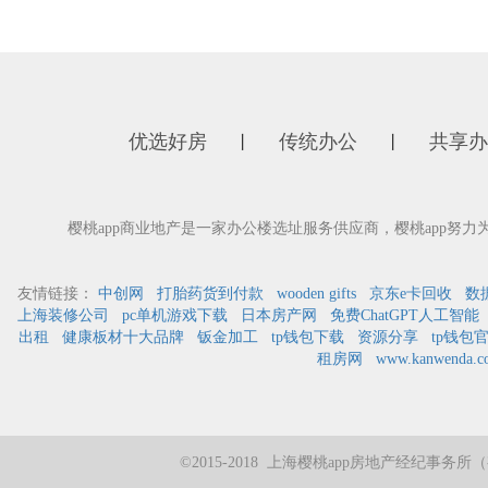
优选好房
传统办公
共享办
丨
丨
樱桃app商业地产是一家办公楼选址服务供应商，樱桃app
友情链接：
中创网
打胎药货到付款
wooden gifts
京东e卡回收
数
上海装修公司
pc单机游戏下载
日本房产网
免费ChatGPT人工智能
出租
健康板材十大品牌
钣金加工
tp钱包下载
资源分享
tp钱包
租房网
www.kanwenda.c
©2015-2018 上海樱桃app房地产经纪事