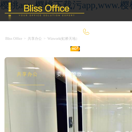
樱桃app,樱桃下载污app,ww
400-8090-660
Bliss Office
>
共享办公
>
Wizwork(虹桥天地）
首 页
优选好房
传统办公
共享办公
委托&投放