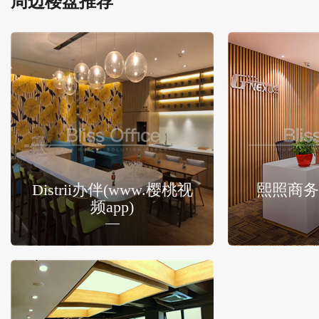
周边楼盘推荐
Distrii办伴(www.樱桃视
熙照商务
频app)