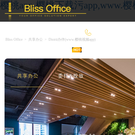
樱桃app,樱桃下载污app,ww
4000-966-918
Bliss Office
>
共享办公
>
Distrii办伴(www.樱桃视频app)
首 页
优选好房
传统办公
共享办公
委托&投放