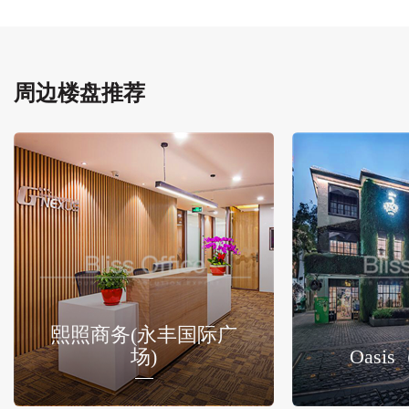
周边楼盘推荐
熙照商务(永丰国际广
场)
Oasi