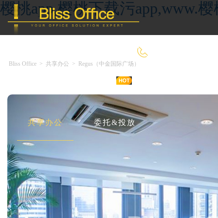
樱桃app,樱桃下载污app,ww
4000-966-918
Bliss Office
>
共享办公
>
Regus（中金国际广场）
首 页
优选好房
传统办公
共享办公
委托&投放