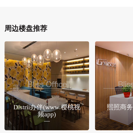
周边楼盘推荐
Distrii办伴(www.樱桃视
熙照商务
频app)