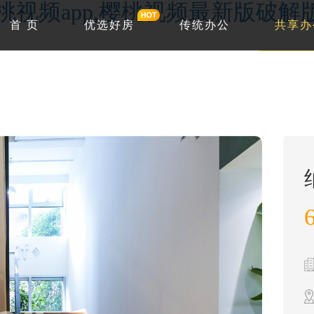
w.樱桃视频app,樱桃视频最新版破
首 页
优选好房
传统办公
共享办