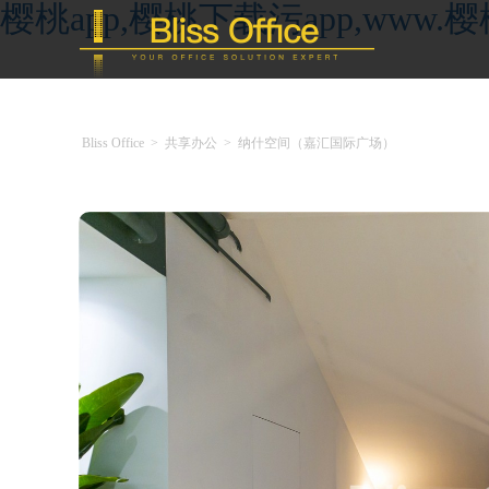
樱桃app,樱桃下载污app,ww
Bliss Office
>
共享办公
>
纳什空间（嘉汇国际广场）