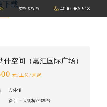
解版下载
4000-966-918
公
委托&投放
纳什空间（嘉汇国际广场）
600
元/工位/月起
万体馆
徐 汇－天钥桥路329号