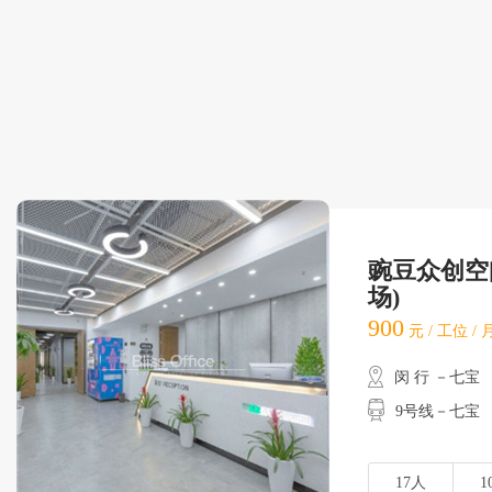
豌豆众创空
场)
900
元 / 工位 /
闵 行 －七宝
9号线－七宝
17人
1