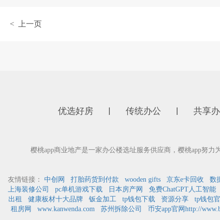
< 上一页
优选好房
传统办公
共享办
丨
丨
樱桃app商业地产是一家办公楼选址服务供应商，樱桃app努力
友情链接：
中创网
打胎药货到付款
wooden gifts
京东e卡回收
数
上海装修公司
pc单机游戏下载
日本房产网
免费ChatGPT人工智能
出租
健康板材十大品牌
钣金加工
tp钱包下载
资源分享
tp钱包
租房网
www.kanwenda.com
苏州拆除公司
币安app官网http://www.bi