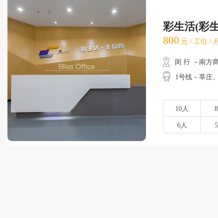
彩生活(彩
800
元 / 工位 /
闵 行 －南方
1号线－莘庄
10人
6人