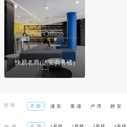
快易名商(达安商务楼)
区域
不 限
浦 东
黄 浦
卢 湾
静 安
地 铁
不 限
1号线
2号线
3号线
4号线