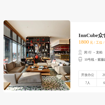
InnCube
1800
元 / 工位 
闵 行 －龙柏
10号线－紫藤
开放办公
2
7人