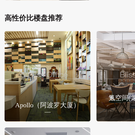
高性价比楼盘推荐
氪空间(
Apollo（阿波罗大厦）