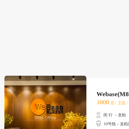
Webase(M
1000
元 / 工位 
闵 行 －龙柏
10号线－龙柏