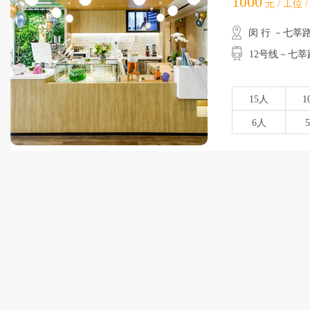
1000
元 / 工位 
闵 行 －七莘
12号线－七莘
15人
1
6人