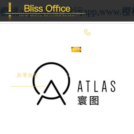
樱桃app,樱桃下载污app,ww
400-8090-660
首 页
优选好房
传统办公
共享办公
委托&投放