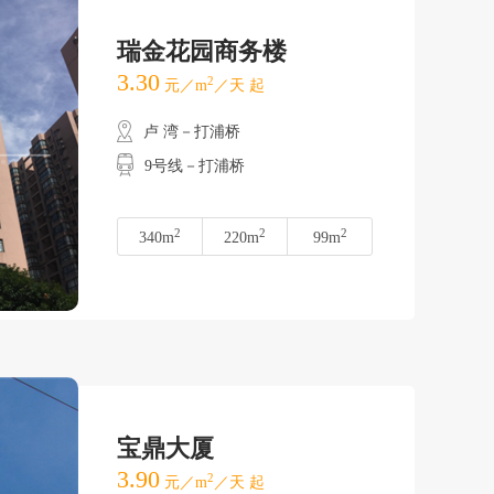
瑞金花园商务楼
3.30
2
元／m
／天 起
卢 湾－打浦桥
9号线－打浦桥
2
2
2
340m
220m
99m
宝鼎大厦
3.90
2
元／m
／天 起