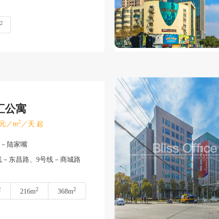
2
汇公寓
2
元／m
／天 起
东－陆家嘴
线－东昌路、9号线－商城路
2
2
2
216m
368m