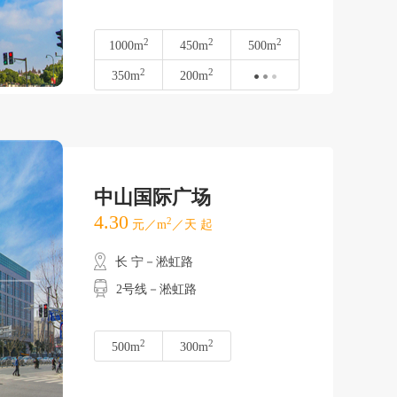
2
2
2
1000m
450m
500m
2
2
350m
200m
中山国际广场
4.30
2
元／m
／天 起
长 宁－淞虹路
2号线－淞虹路
2
2
500m
300m