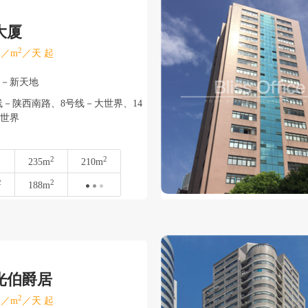
大厦
2
／m
／天 起
湾－新天地
－陕西南路、8号线－大世界、14
世界
2
2
235m
210m
2
2
188m
光伯爵居
2
／m
／天 起