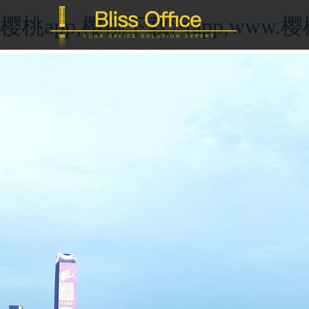
樱桃app,樱桃下载污app,ww