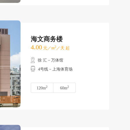
海文商务楼
4.00
2
元／m
／天 起
徐 汇－万体馆
4号线－上海体育场
2
2
120m
60m