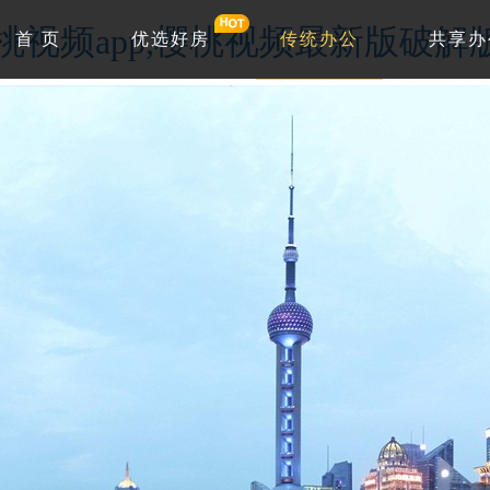
w.樱桃视频app,樱桃视频最新版破
首 页
优选好房
传统办公
共享办