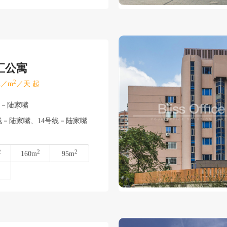
汇公寓
2
／m
／天 起
东－陆家嘴
－陆家嘴、14号线－陆家嘴
2
2
2
160m
95m