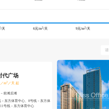
2
2
2
/天
6
元/m
/天
9
元/m
/天
时代广场
2
／m
／天 起
东－前滩后滩
线－东方体育中心、8号线－东方体
、11号线－东方体育中心