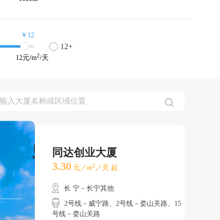
￥12
12+
2
12
元/m
/天
同达创业大厦
3.30
2
元／m
／天 起
长 宁－长宁其他
2号线－威宁路、2号线－娄山关路、15
号线－娄山关路