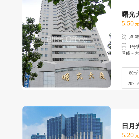
曙光
5.50
元
卢 
1号线
号线－大
2
80m
207m
日月
5.20
元