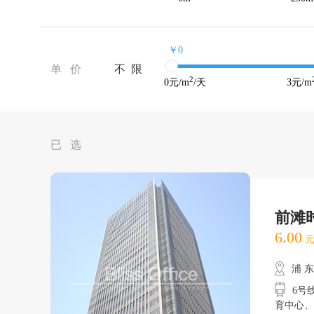
￥0
单 价
不 限
2
0
元/m
/天
3
元/m
已 选
前滩
6.00
元
浦 
6号
育中心