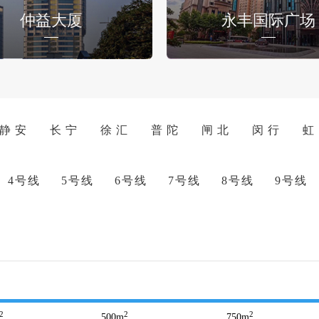
仲益大厦
永丰国际广场
静 安
长 宁
徐 汇
普 陀
闸 北
闵 行
虹
4号线
5号线
6号线
7号线
8号线
9号线
2
2
2
500
m
750
m