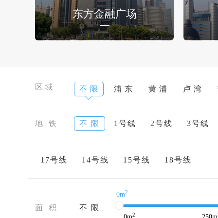
东方金融广场
区域
不 限
浦 东
黄 浦
卢 湾
地 铁
不 限
1号线
2号线
3号线
17号线
14号线
15号线
18号线
2
0m
面 积
不 限
2
0
m
250
m