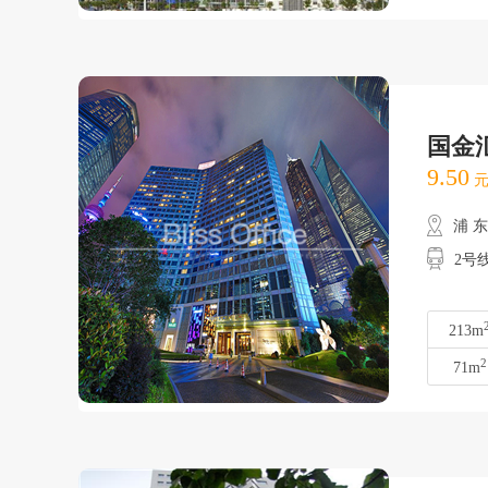
国金
9.50
元
浦 
2号线
213m
2
71m