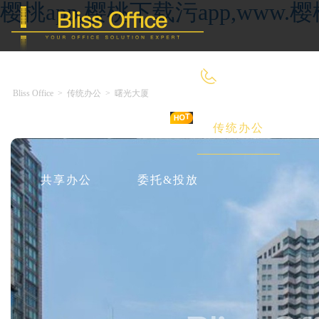
樱桃app,樱桃下载污app,ww
4000-966-918
Bliss Office
>
传统办公
>
曙光大厦
首 页
优选好房
传统办公
共享办公
委托&投放