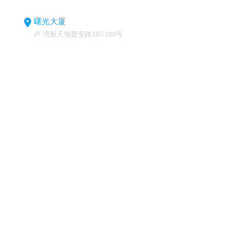
曙光大厦
卢 湾新天地普安路187-189号