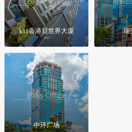
k11香港新世界大厦
瑞
中环广场