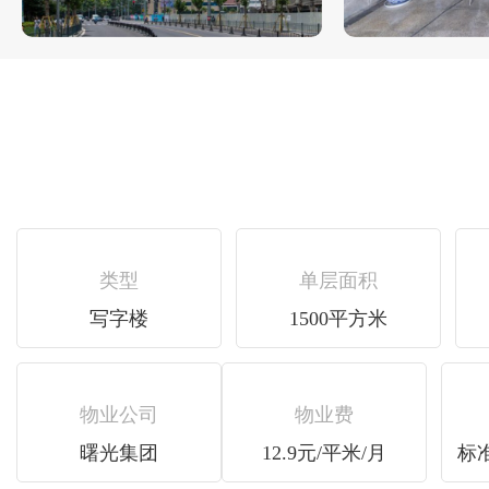
类型
单层面积
写字楼
1500平方米
物业公司
物业费
曙光集团
12.9元/平米/月
标准