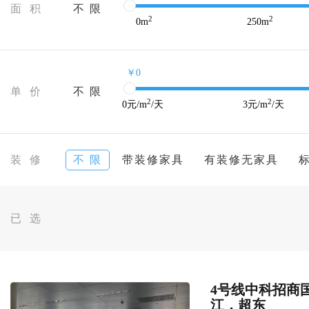
面 积
不 限
2
2
0
m
250
m
￥0
单 价
不 限
2
2
0
元/m
/天
3
元/m
/天
装 修
不 限
带装修家具
有装修无家具
已 选
4号线中科招商国际
江，超东