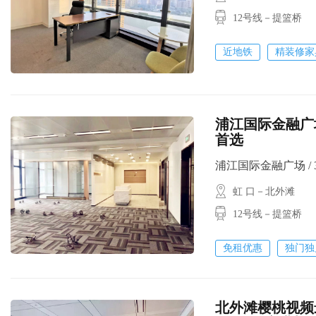
12号线－提篮桥
近地铁
精装修家
浦江国际金融广场 
首选
浦江国际金融广场 / 316
虹 口－北外滩
12号线－提篮桥
免租优惠
独门独
北外滩樱桃视频