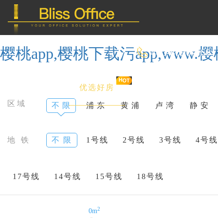
樱桃app,樱桃下载污app,ww
400-8090-660
首 页
优选好房
传统办公
区域
不 限
浦 东
黄 浦
卢 湾
静 安
共享办公
地 铁
不 限
1号线
2号线
3号线
4号线
委托&投放
17号线
14号线
15号线
18号线
2
0m