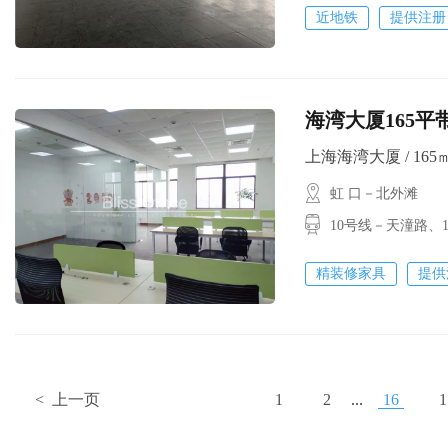
近地铁
提供注册
海湾大厦165平带
上海海湾大厦 / 165㎡ 
虹 口－北外滩
10号线－天潼路
精装修家具
提供
< 上一页
1
2
...
16
1