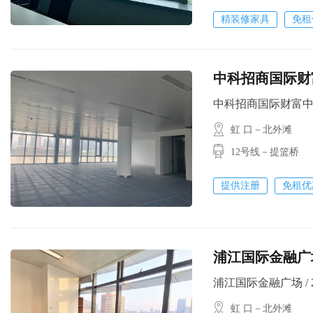
精装修家具
免租
中科招商国际财富
中科招商国际财富中心 / 
虹 口－北外滩
12号线－提篮桥
提供注册
免租优
浦江国际金融广
浦江国际金融广场 / 250
虹 口－北外滩