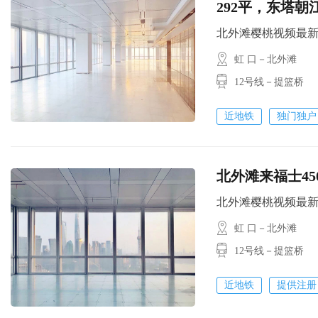
292平，东塔
北外滩樱桃视频最新版破解
虹 口－北外滩
12号线－提篮桥
近地铁
独门独户
北外滩来福士450平
北外滩樱桃视频最新版破解
虹 口－北外滩
12号线－提篮桥
近地铁
提供注册