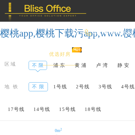
樱桃app,樱桃下载污app,ww
400-8090-660
首 页
优选好房
传统办公
区域
不 限
浦 东
黄 浦
卢 湾
静 安
共享办公
地 铁
不 限
1号线
2号线
3号线
4号线
委托&投放
17号线
14号线
15号线
18号线
2
0m