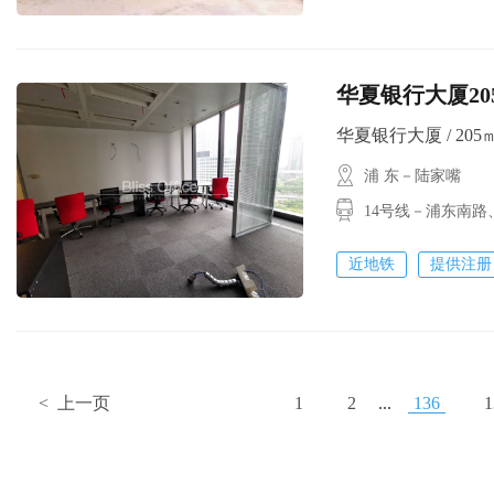
华夏银行大厦205方
华夏银行大厦 / 205㎡ /
浦 东－陆家嘴
14号线－浦东南路
近地铁
提供注册
< 上一页
1
2
...
136
1