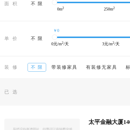
面 积
不 限
2
2
0
m
250
m
￥0
单 价
不 限
2
2
0
元/m
/天
3
元/m
/天
装 修
不 限
带装修家具
有装修无家具
已 选
太平金融大厦140