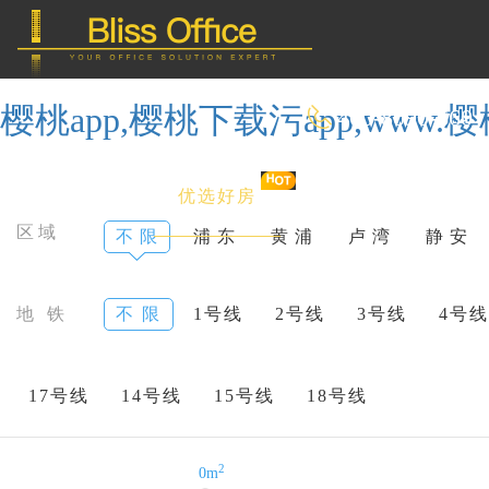
樱桃app,樱桃下载污app,ww
400-8090-660
首 页
优选好房
传统办公
区域
不 限
浦 东
黄 浦
卢 湾
静 安
共享办公
地 铁
不 限
1号线
2号线
3号线
4号线
委托&投放
17号线
14号线
15号线
18号线
2
0m