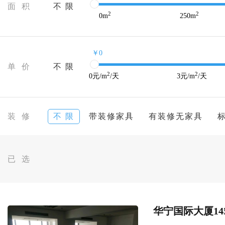
面 积
不 限
2
2
0
m
250
m
￥0
单 价
不 限
2
2
0
元/m
/天
3
元/m
/天
装 修
不 限
带装修家具
有装修无家具
已 选
华宁国际大厦14