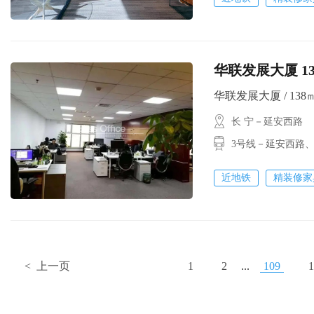
华联发展大厦 1
华联发展大厦 / 138㎡ 
长 宁－延安西路
3号线－延安西路
近地铁
精装修家
< 上一页
1
2
...
109
1