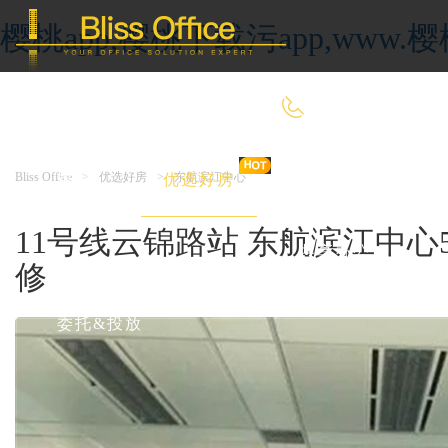
樱桃app,樱桃下载污app,ww
4000-966-918
Bliss Office
>
优选好房
>
东航滨江中心
首 页
优选好房
传统办公
11号线云锦路站 东航滨江中心
共享办公
修
委托&投放