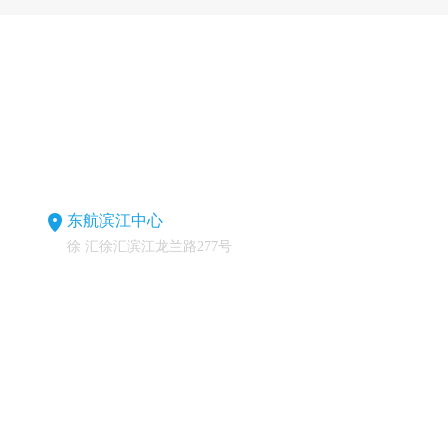
东航滨江中心
徐 汇徐汇滨江龙兰路277号