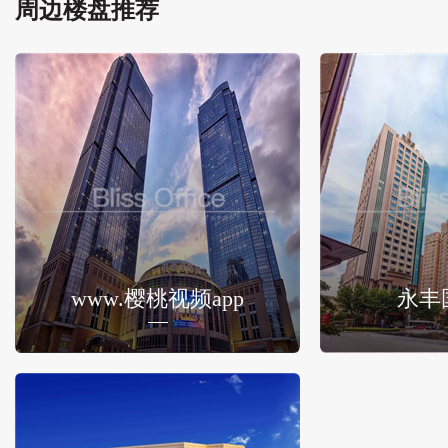
周边楼盘推荐
www.樱桃视频app
永丰