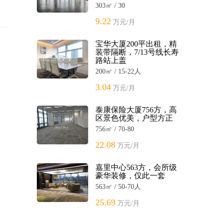
303㎡ / 30
9.22
万元/月
宝华大厦200平出租，精
装带隔断，7/13号线长寿
路站上盖
200㎡ / 15-22人
3.04
万元/月
泰康保险大厦756方，高
区景色优美，户型方正
756㎡ / 70-80
22.08
万元/月
嘉里中心563方，会所级
豪华装修，仅此一套
563㎡ / 50-70人
25.69
万元/月