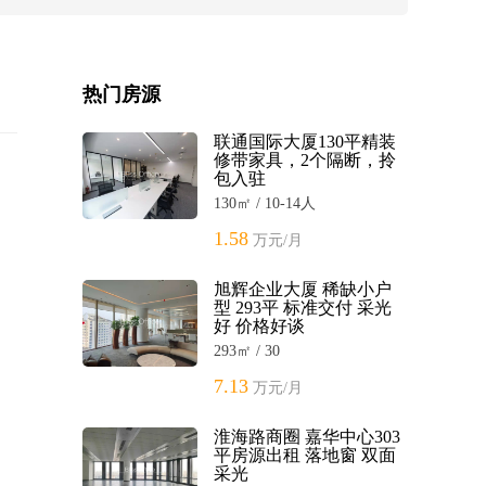
热门房源
联通国际大厦130平精装
修带家具，2个隔断，拎
包入驻
130㎡ / 10-14人
1.58
万元/月
旭辉企业大厦 稀缺小户
型 293平 标准交付 采光
好 价格好谈
293㎡ / 30
7.13
万元/月
淮海路商圈 嘉华中心303
平房源出租 落地窗 双面
采光