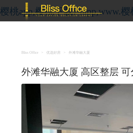
樱桃app,樱桃下载污app,ww
Bliss Office
>
优选好房
>
外滩华融大厦
外滩华融大厦 高区整层 可