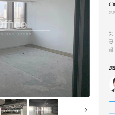
6
建
房