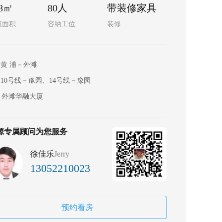
88㎡
80人
带装修家具
筑面积
容纳工位
装修
黄 浦－外滩
10号线－豫园、14号线－豫园
外滩华融大厦
源专属顾问为您服务
徐佳乐
Jerry
13052210023
预约看房