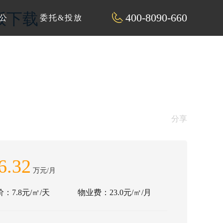
解版下载
400-8090-660
公
委托&投放
分享
6.32
万元/月
：7.8元/㎡/天
物业费：23.0元/㎡/月