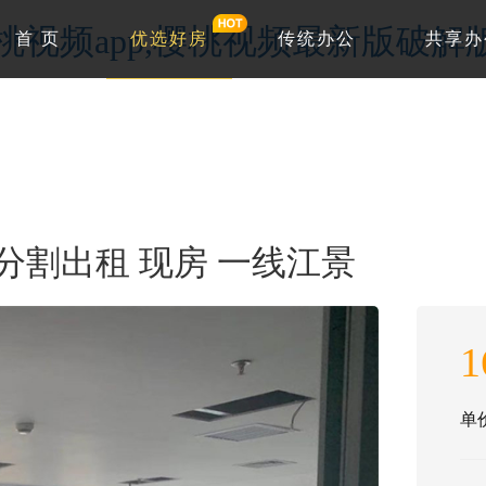
w.樱桃视频app,樱桃视频最新版破
首 页
优选好房
传统办公
共享办
分割出租 现房 一线江景
1
单价