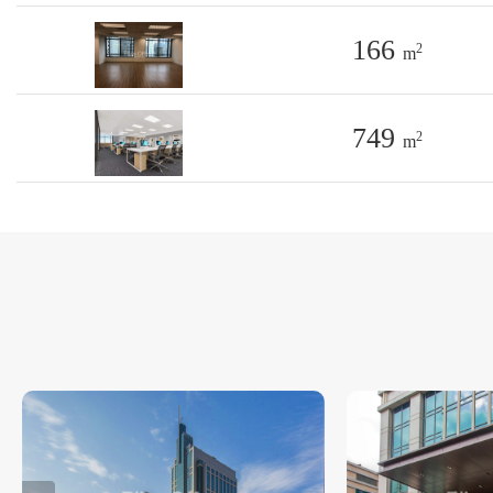
166
2
m
749
2
m