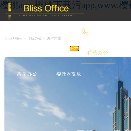
樱桃app,樱桃下载污app,ww
400-8090-660
Bliss Office
>
传统办公
>
海洋大厦
首 页
优选好房
传统办公
共享办公
委托&投放