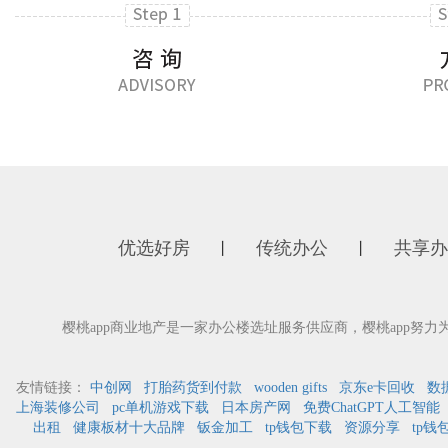
优选好房
传统办公
共享办
丨
丨
樱桃app商业地产是一家办公楼选址服务供应商，樱桃app努力
友情链接：
中创网
打胎药货到付款
wooden gifts
京东e卡回收
数
上海装修公司
pc单机游戏下载
日本房产网
免费ChatGPT人工智能
出租
健康板材十大品牌
钣金加工
tp钱包下载
资源分享
tp钱