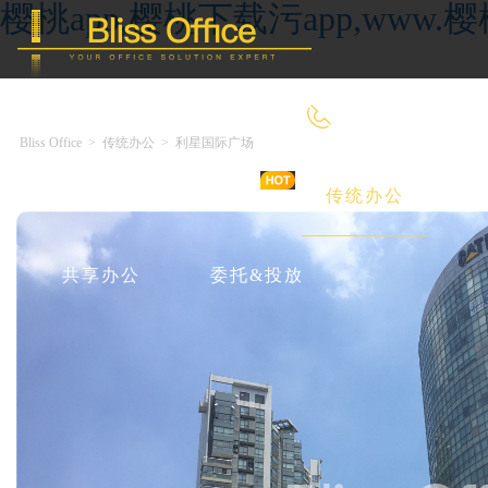
樱桃app,樱桃下载污app,ww
4000-966-918
Bliss Office
>
传统办公
>
利星国际广场
首 页
优选好房
传统办公
共享办公
委托&投放