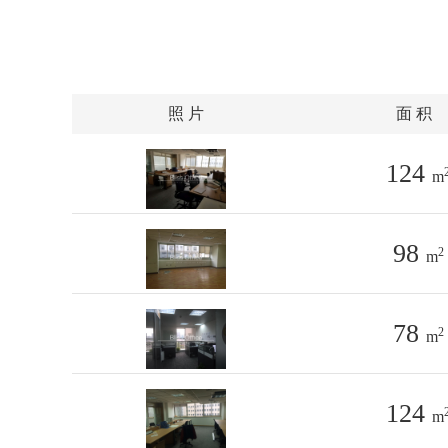
照 片
面 积
124
m
98
2
m
78
2
m
124
m