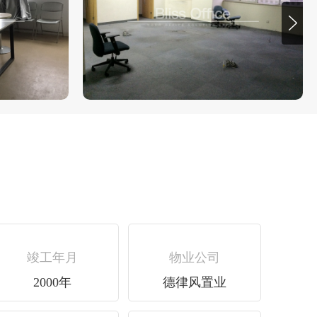
竣工年月
物业公司
2000年
德律风置业