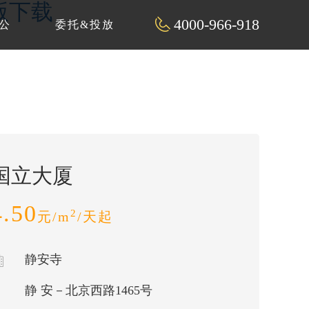
解版下载
4000-966-918
公
委托&投放
国立大厦
4.50
2
元/m
/天起
静安寺
静 安－北京西路1465号