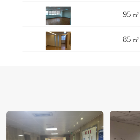
95
2
m
85
2
m