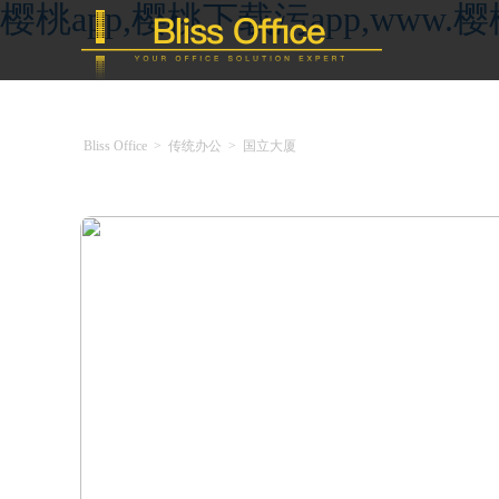
樱桃app,樱桃下载污app,ww
Bliss Office
>
传统办公
>
国立大厦