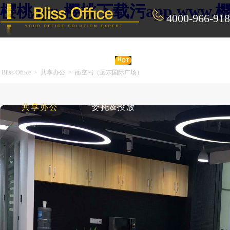
樱桃app,樱桃下载污app,ww
4000-966-918
首 页
优选好房
传统办公
Bliss Office
>
共享办公
>
丽空间（远东国际广场）
共享办公
委托&投放