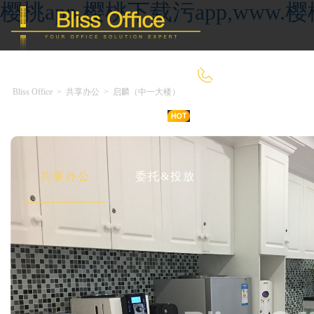
樱桃app,樱桃下载污app,ww
4000-966-918
Bliss Office
>
共享办公
>
启麟（中一大楼）
首 页
优选好房
传统办公
共享办公
委托&投放