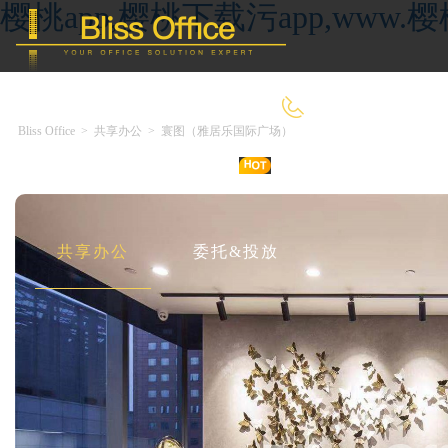
樱桃app,樱桃下载污app,ww
4000-966-918
Bliss Office
>
共享办公
>
寰图（雅居乐国际广场）
首 页
优选好房
传统办公
共享办公
委托&投放