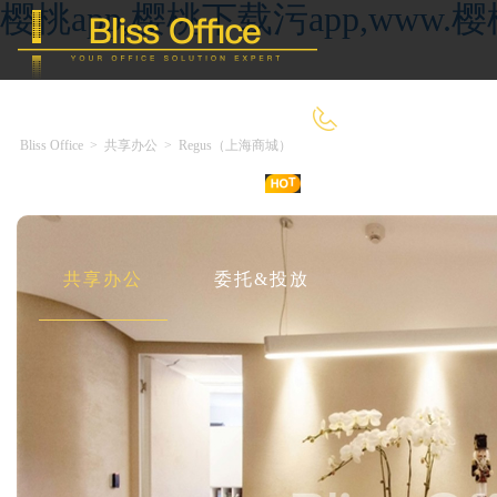
樱桃app,樱桃下载污app,ww
4000-966-918
Bliss Office
>
共享办公
>
Regus（上海商城）
首 页
优选好房
传统办公
共享办公
委托&投放