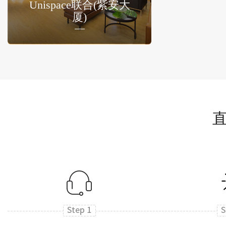
Unispace联合(紫安大
厦)