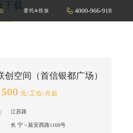
解版下载
4000-966-918
公
委托&投放
联创空间（首信银都广场）
1500
元/工位/月起
江苏路
长 宁－延安西路1160号