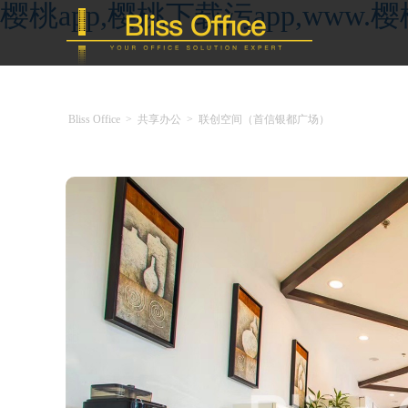
樱桃app,樱桃下载污app,ww
Bliss Office
>
共享办公
>
联创空间（首信银都广场）