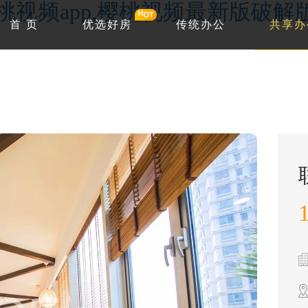
w.樱桃视频app,樱桃视频最新版破
首 页
优选好房
传统办公
共享办