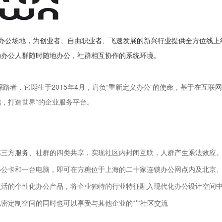
公场地，为创业者、自由职业者、飞速发展的新兴行业提供全方位
办公人群随时随地办公，社群相互协作的系统环境。
，它诞生于2015年4月，肩负“重新定义办公”的使命，基于在互联网
，打造世界*的企业服务平台。
方服务、社群的四类共享，实现社区内封闭互联，人群产生乘法效应
移动办公卡和一台电脑，即可在方糖位于上海的二十家连锁办公网点内及北京
度灵活的个性化办公产品，将企业独特的行业特征融入现代化办公设计空间中
受私密定制空间的同时也可以享受与其他企业的***社区交流