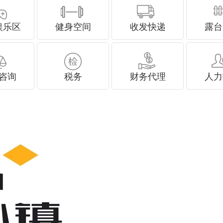
娱乐区
健身空间
收发快递
露台
咨询
税务
财务代理
人力