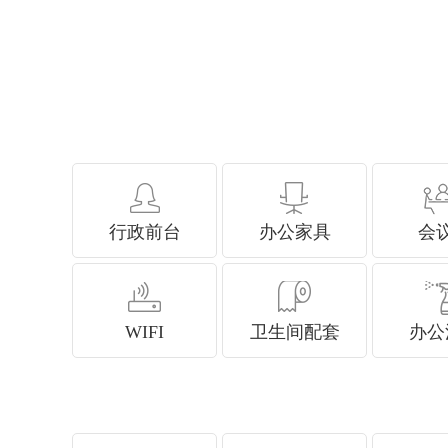
行政前台
办公家具
会
WIFI
卫生间配套
办公