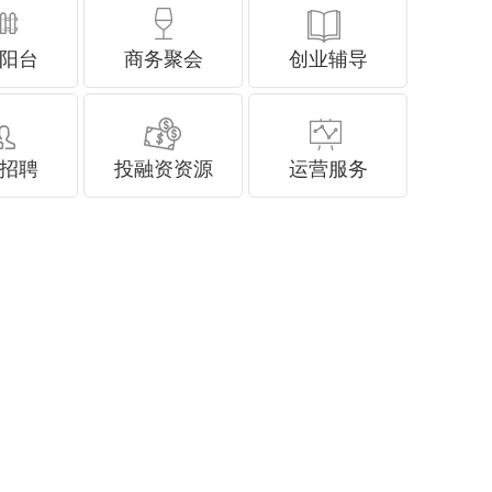
阳台
商务聚会
创业辅导
招聘
投融资资源
运营服务