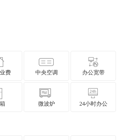
业费
中央空调
办公宽带
箱
微波炉
24小时办公