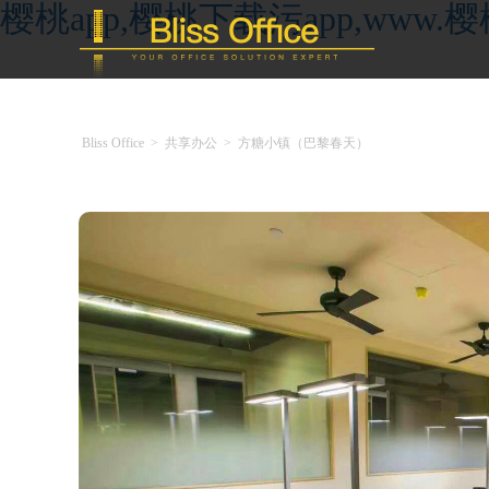
樱桃app,樱桃下载污app,ww
Bliss Office
>
共享办公
>
方糖小镇（巴黎春天）