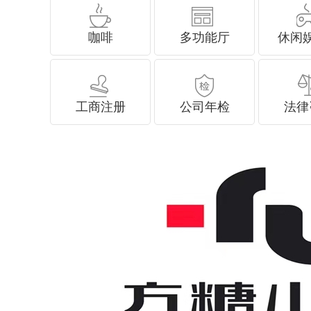
咖啡
多功能厅
休闲
工商注册
公司年检
法律