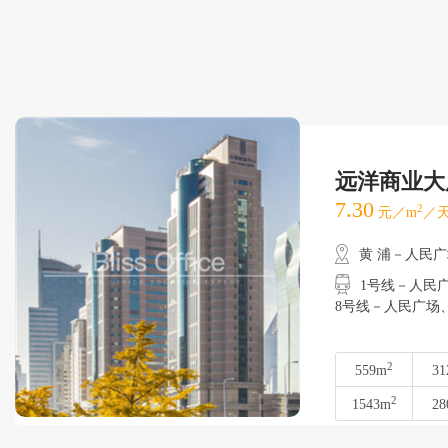
远洋商业大
7.30
2
元／m
／天
黄 浦－人民
1号线－人民广场
8号线－人民广场
2
559m
31
2
1543m
28