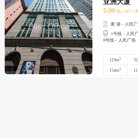
亚洲大厦
5.00
2
元／m
／天
黄 浦－人民
1号线－人民广场
8号线－人民广场
2
119m
9
2
154m
11