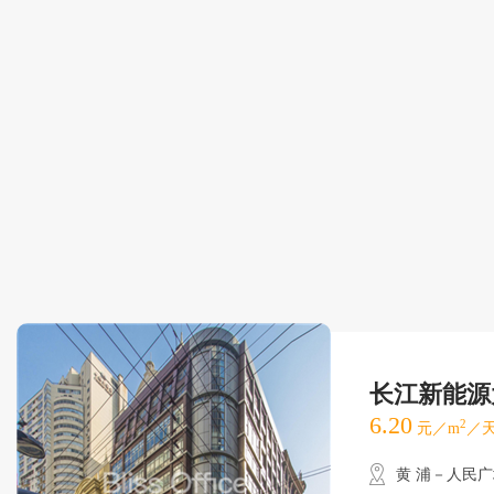
长江新能源
6.20
2
元／m
／天
黄 浦－人民