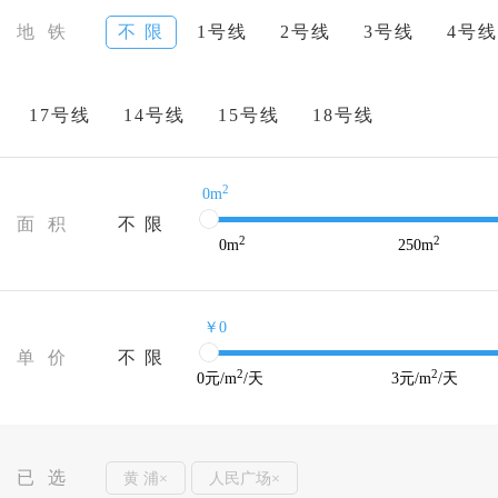
地 铁
不 限
1号线
2号线
3号线
4号线
17号线
14号线
15号线
18号线
2
0m
面 积
不 限
2
2
0
m
250
m
￥0
单 价
不 限
2
2
0
元/m
/天
3
元/m
/天
已 选
黄 浦×
人民广场×