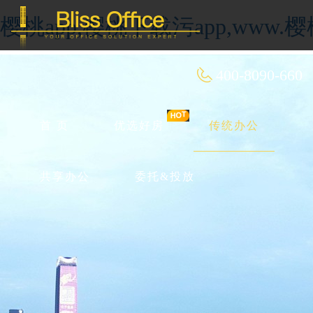
樱桃app,樱桃下载污app,ww
400-8090-660
首 页
优选好房
传统办公
共享办公
委托&投放