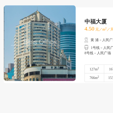
中福大厦
4.50
2
元／m
／天
黄 浦－人民
1号线－人民广场
8号线－人民广场
2
127m
16
2
766m
15