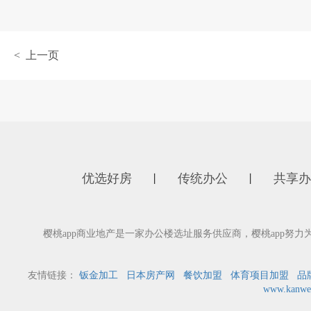
< 上一页
优选好房
传统办公
共享办
丨
丨
樱桃app商业地产是一家办公楼选址服务供应商，樱桃app努力为
友情链接：
钣金加工
日本房产网
餐饮加盟
体育项目加盟
品
www.kanwe