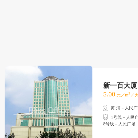
新一百大厦
5.00
2
元／m
／天
黄 浦－人民
1号线－人民广场
8号线－人民广场