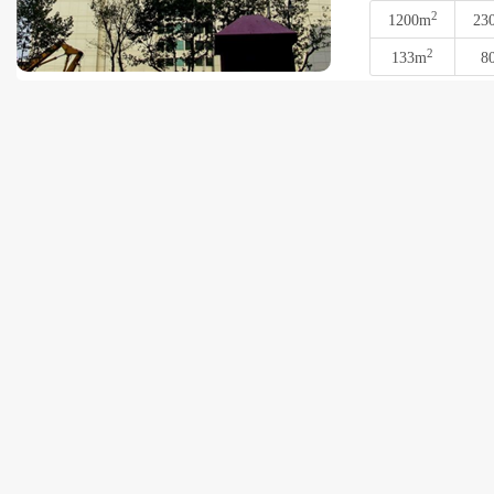
2
1200m
23
2
133m
8