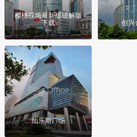
樱桃视频最新版破解版
下载
创兴
仙乐斯广场