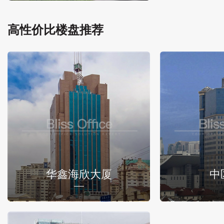
高性价比楼盘推荐
华鑫海欣大厦
中