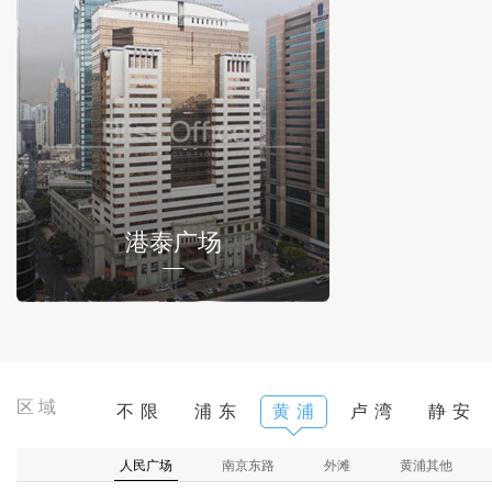
港泰广场
区域
不 限
浦 东
黄 浦
卢 湾
静 安
人民广场
南京东路
外滩
黄浦其他