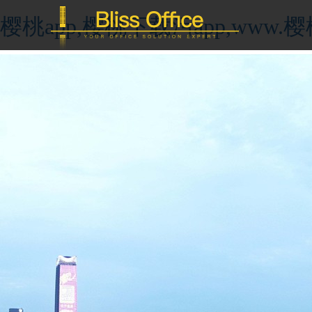
樱桃app,樱桃下载污app,ww