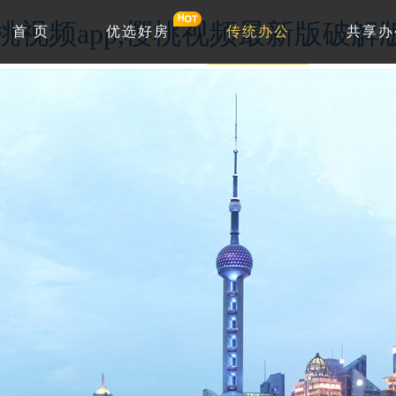
w.樱桃视频app,樱桃视频最新版破
首 页
优选好房
传统办公
共享办