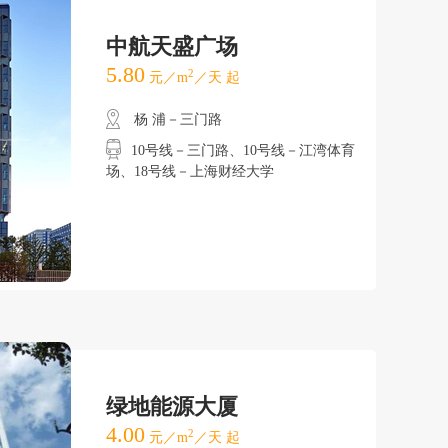
中航天盛广场
5.80
2
元／m
／天 起
杨 浦－三门路
10号线－三门路、10号线－江湾体育
场、18号线－上海财经大学
绿地能源大厦
4.00
2
元／m
／天 起