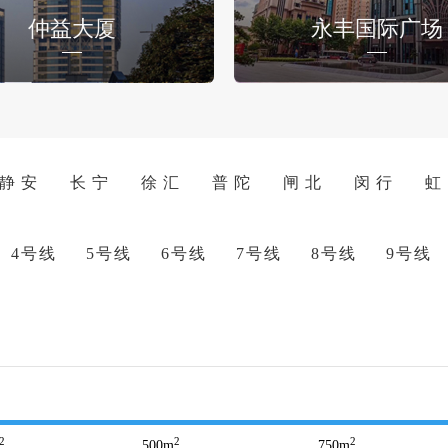
仲益大厦
永丰国际广场
静 安
长 宁
徐 汇
普 陀
闸 北
闵 行
虹
4号线
5号线
6号线
7号线
8号线
9号线
2
2
2
500
m
750
m