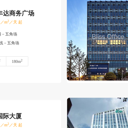
丰达商务广场
2
／m
／天 起
浦－五角场
号线－五角场
2
2
180m
国际大厦
2
／m
／天 起