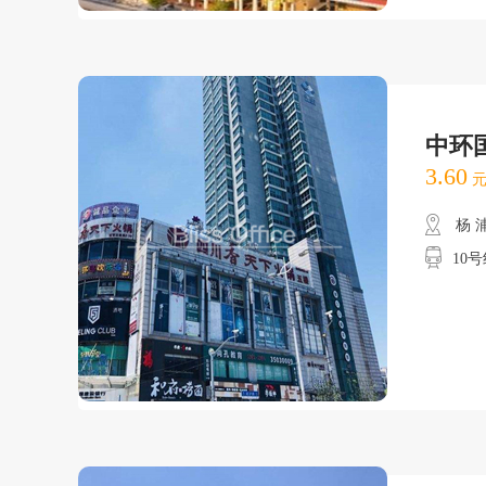
中环
3.60
元
杨 
10