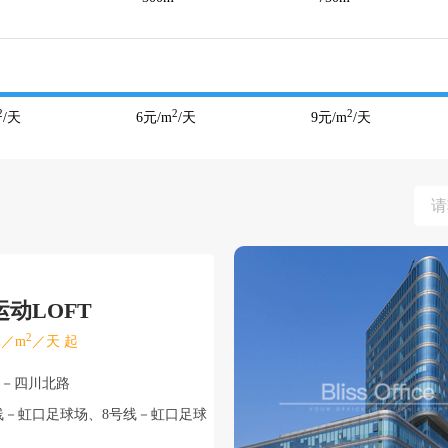
2
2
2
/天
6
元/m
/天
9
元/m
/天
动LOFT
2
／m
／天 起
口－四川北路
线－虹口足球场、8号线－虹口足球