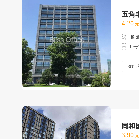
五角
4.20
元
杨 
10
300m
同和
3.90
元