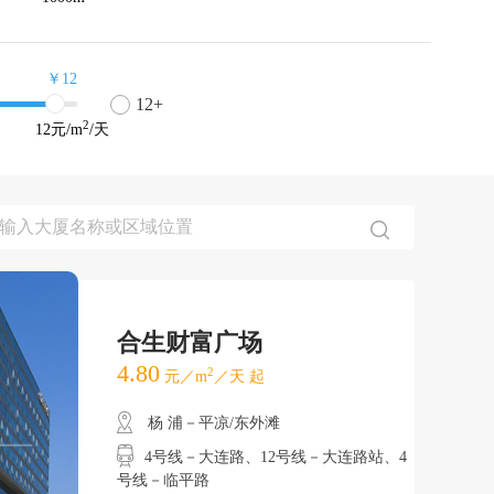
￥12
12+
2
12
元/m
/天
合生财富广场
4.80
2
元／m
／天 起
杨 浦－平凉/东外滩
4号线－大连路、12号线－大连路站、4
号线－临平路