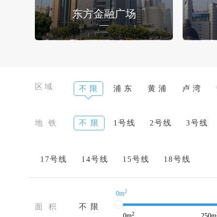
东方金融广场
区域
不 限
浦 东
黄 浦
卢 湾
地 铁
不 限
1号线
2号线
3号线
17号线
14号线
15号线
18号线
2
0m
面 积
不 限
2
0
m
250
m