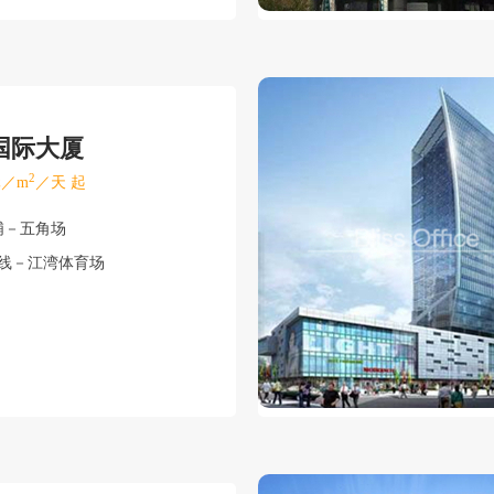
国际大厦
2
／m
／天 起
浦－五角场
号线－江湾体育场