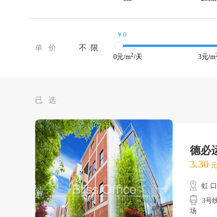
￥0
单 价
不 限
2
0
元/m
/天
3
元/m
已 选
德必运
3.30
元
虹 
3号
场