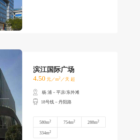
滨江国际广场
4.50
2
元／m
／天 起
杨 浦－平凉/东外滩
18号线－丹阳路
2
2
2
580m
754m
288m
2
334m