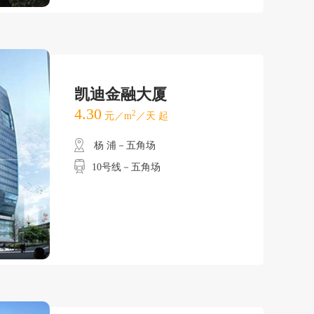
凯迪金融大厦
4.30
2
元／m
／天 起
杨 浦－五角场
10号线－五角场