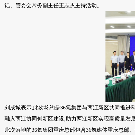
记、管委会常务副主任王志杰主持活动。
刘成城表示,此次签约是36氪集团与两江新区共同推进科技
融入两江协同创新区建设,助力两江新区实现高质量发展
此次落地的36氪集团重庆总部包含36氪媒体重庆总部