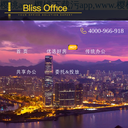
樱桃app,樱桃下载污app,ww
4000-966-918
首 页
优选好房
传统办公
共享办公
委托&投放