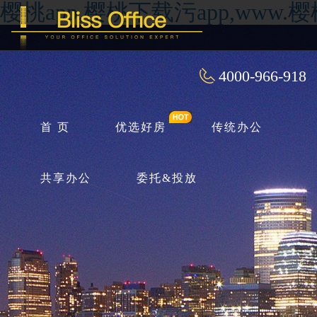
樱桃app,樱桃下载污app,ww
4000-966-918
首 页
优选好房
传统办公
共享办公
委托&投放