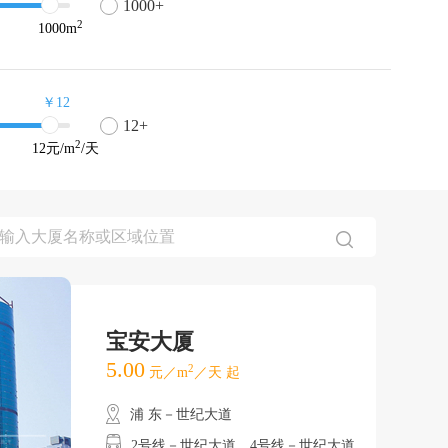
1000+
2
1000
m
￥12
12+
2
12
元/m
/天
宝安大厦
5.00
2
元／m
／天 起
浦 东－世纪大道
2号线－世纪大道、4号线－世纪大道、