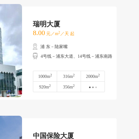
瑞明大厦
8.00
2
元／m
／天 起
浦 东－陆家嘴
4号线－浦东大道、14号线－浦东南路
2
2
2
1000m
316m
2000m
2
2
920m
356m
中国保险大厦