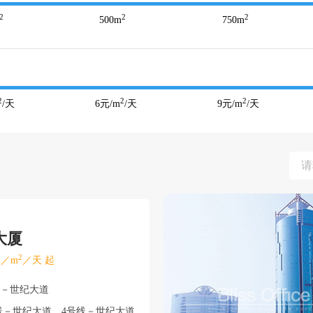
2
2
2
500
m
750
m
2
2
2
/天
6
元/m
/天
9
元/m
/天
大厦
2
／m
／天 起
东－世纪大道
－世纪大道、4号线－世纪大道、