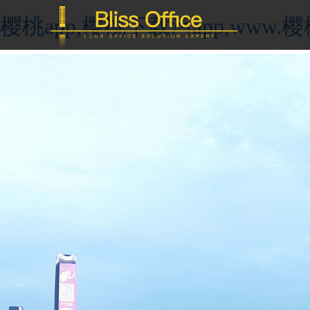
樱桃app,樱桃下载污app,ww