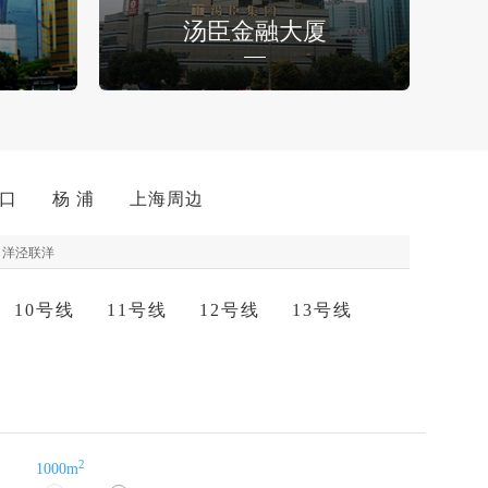
汤臣金融大厦
 口
杨 浦
上海周边
洋泾联洋
10号线
11号线
12号线
13号线
2
1000m