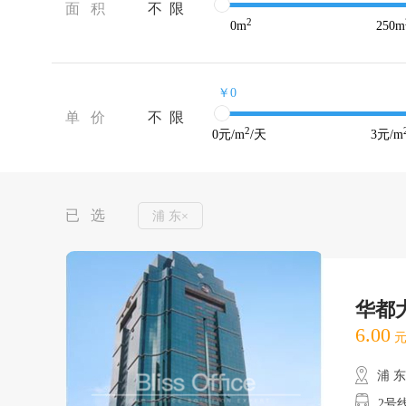
面 积
不 限
2
0
m
250
m
￥0
单 价
不 限
2
0
元/m
/天
3
元/m
已 选
浦 东×
华都
6.00
元
浦 
2号线