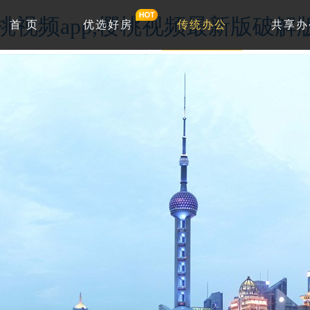
w.樱桃视频app,樱桃视频最新版破
首 页
优选好房
传统办公
共享办