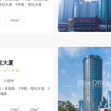
纪大道、9号线－世纪大道
2
2
165m
克大厦
2
／m
／天 起
东－八佰伴
－东昌路、2号线－世纪大道、9
城路
2
2
216m
120m