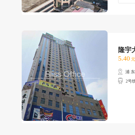
隆宇
5.40
元
浦 
2号