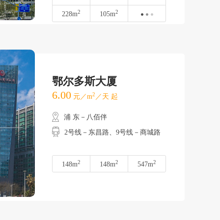
2
2
228m
105m
鄂尔多斯大厦
6.00
2
元／m
／天 起
浦 东－八佰伴
2号线－东昌路、9号线－商城路
2
2
2
148m
148m
547m