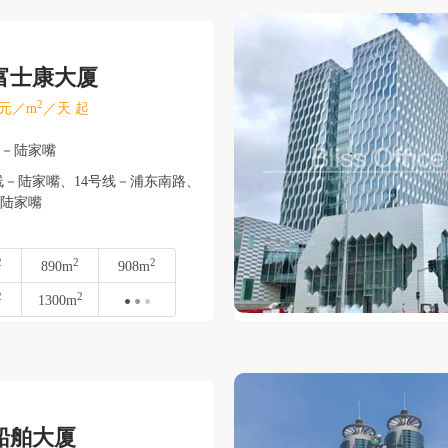
富士康大厦
2
元／m
／天 起
东－陆家嘴
－陆家嘴、14号线－浦东南路、
－陆家嘴
2
2
2
890m
908m
2
2
1300m
船舶大厦