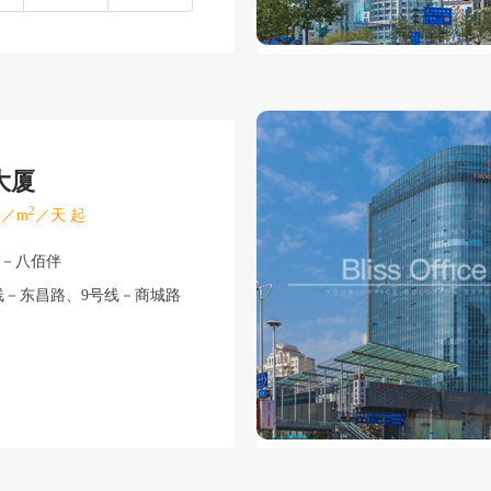
大厦
2
／m
／天 起
东－八佰伴
线－东昌路、9号线－商城路