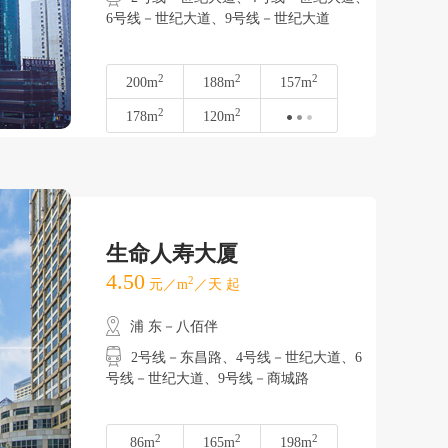
6号线－世纪大道、9号线－世纪大道
2
2
2
200m
188m
157m
2
2
178m
120m
生命人寿大厦
4.50
2
元／m
／天 起
浦 东－八佰伴
2号线－东昌路、4号线－世纪大道、6
号线－世纪大道、9号线－商城路
2
2
2
86m
165m
198m