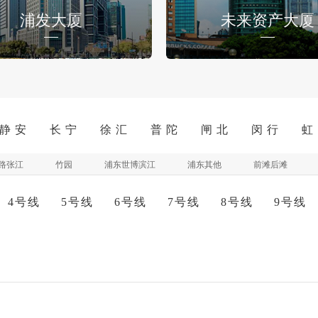
浦发大厦
未来资产大厦
静 安
长 宁
徐 汇
普 陀
闸 北
闵 行
虹
路张江
竹园
浦东世博滨江
浦东其他
前滩后滩
4号线
5号线
6号线
7号线
8号线
9号线