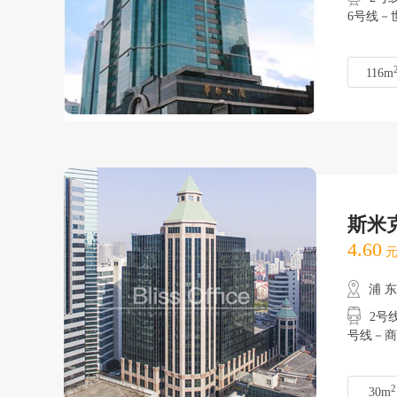
6号线－世
116m
斯米
4.60
元
浦 
2号线
号线－商
2
30m