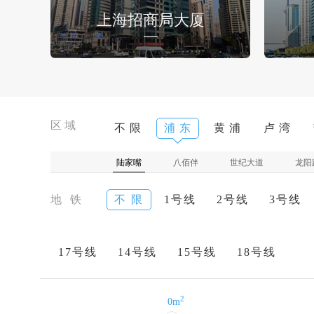
上海招商局大厦
区域
不 限
浦 东
黄 浦
卢 湾
陆家嘴
八佰伴
世纪大道
龙阳
地 铁
不 限
1号线
2号线
3号线
17号线
14号线
15号线
18号线
2
0m