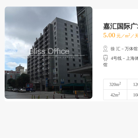
嘉汇国际广
5.00
2
元／m
／天
徐 汇－万体馆
4号线－上海体
馆
2
320m
12
2
42m
10