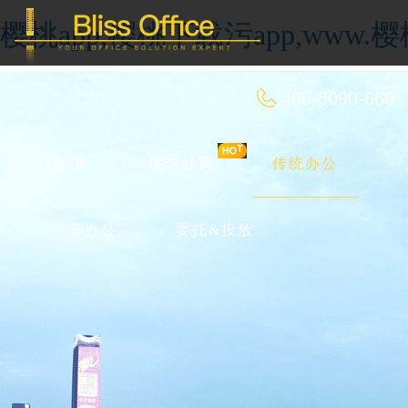
樱桃app,樱桃下载污app,ww
400-8090-660
首 页
优选好房
传统办公
共享办公
委托&投放