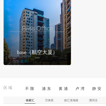
base（航空大厦）
区域
不 限
浦 东
黄 浦
卢 湾
静 安
徐家汇
万体馆
徐汇淮海路
漕河泾