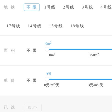
地 铁
不 限
1号线
2号线
3号线
4号线
17号线
14号线
15号线
18号线
2
0m
面 积
不 限
2
2
0
m
250
m
￥0
单 价
不 限
2
2
0
元/m
/天
3
元/m
/天
已 选
徐 汇×