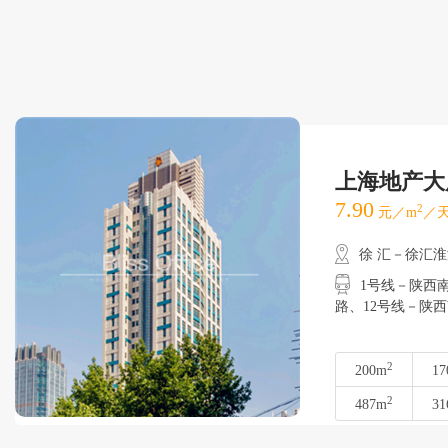
上海地产大
7.90
2
元／m
／天
徐 汇－徐汇
1号线－陕西南路
路、12号线－陕
2
200m
17
2
487m
31