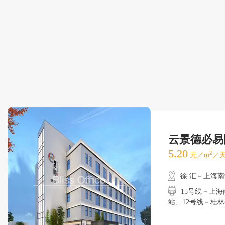
云景德必易
5.20
2
元／m
／天
徐 汇－上海
15号线－上海南
站、12号线－桂