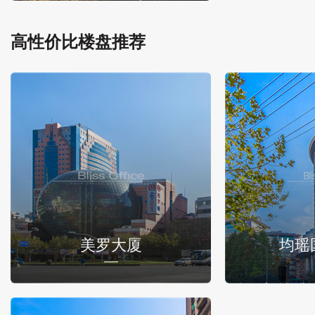
高性价比楼盘推荐
美罗大厦
均瑶