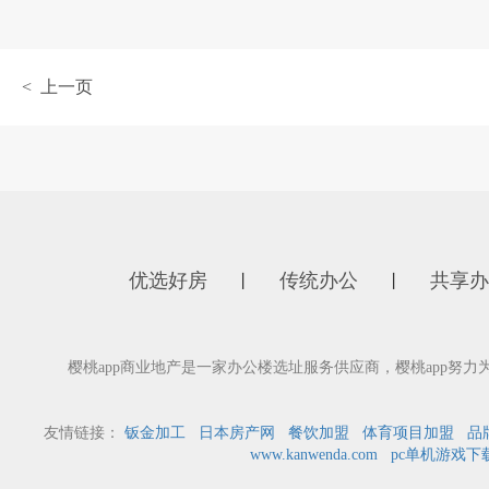
< 上一页
优选好房
传统办公
共享办
丨
丨
樱桃app商业地产是一家办公楼选址服务供应商，樱桃app
友情链接：
钣金加工
日本房产网
餐饮加盟
体育项目加盟
品
www.kanwenda.com
pc单机游戏下