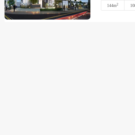
2
144m
10