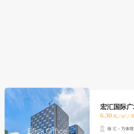
宏汇国际广
6.30
2
元／m
／天
徐 汇－万体馆