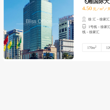
飞雕国际大
4.50
2
元／m
／天
徐 汇－徐家汇
1号线－徐家汇
线－徐家汇
2
170m
12