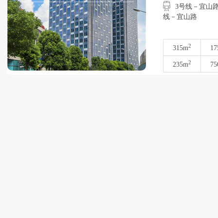
3号线－宜山路
线－宜山路
2
315m
17
2
235m
75